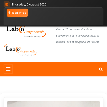
Thursday, 6 August 2026
Flash infos
LABORATOIRE
CITOYENNETÉS
Plus de 20 ans au service de la
gouvernance et le développement au
Burkina Faso et en Afrique de l'Ouest