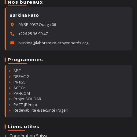
Nos bureaux
Burkina Faso
06 BP 9037 Ouaga 06
+226 25 36 90 47
burkina@laboratoire-citoyennetés.org
Programmes
APC
DEPAC-2
PReSS
AGECol
PAFICOM
Projet SOLIDAR
PACT (Bénin)
Redevabilité & sécurité (Niger)
Liens utiles
Coopération Suisse