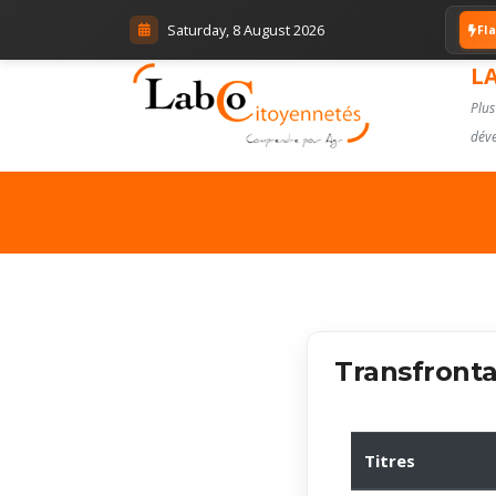
Saturday, 8 August 2026
Fl
L
Plus
déve
Transfronta
Titres