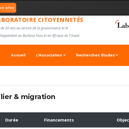
ash infos
ABORATOIRE CITOYENNETÉS
 de 20 ans au service de la gouvernance et le
loppement au Burkina Faso et en Afrique de l'Ouest
Accueil
L'Association
Recherches Etudes
lier & migration
Durée
Financements
Objec