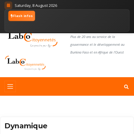
Saturday, 8 August 2026
Flash infos
LABORATOIRE
CITOYENNETÉS
Plus de 20 ans au service de la
gouvernance et le développement au
Burkina Faso et en Afrique de l'Ouest
Dynamique