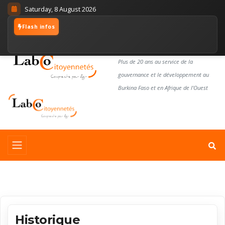
Saturday, 8 August 2026
Flash infos
LABORATOIRE
CITOYENNETÉS
Plus de 20 ans au service de la
gouvernance et le développement au
Burkina Faso et en Afrique de l'Ouest
Historique