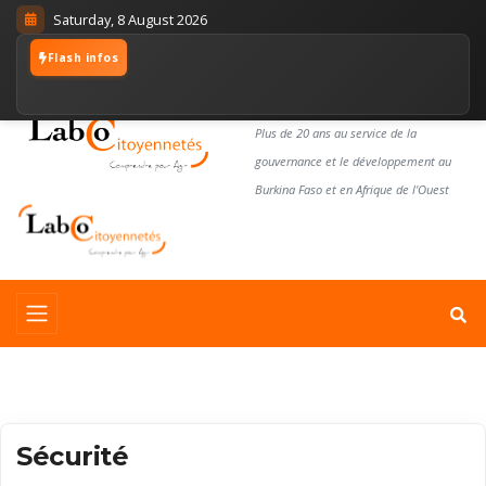
Saturday, 8 August 2026
Flash infos
LABORATOIRE
CITOYENNETÉS
Plus de 20 ans au service de la
gouvernance et le développement au
Burkina Faso et en Afrique de l'Ouest
Sécurité