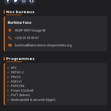
Nos bureaux
Burkina Faso
06 BP 9037 Ouaga 06
+226 25 36 90 47
burkina@laboratoire-citoyennetés.org
Programmes
APC
DEPAC-2
PReSS
AGECol
PAFICOM
Projet SOLIDAR
PACT (Bénin)
Redevabilité & sécurité (Niger)