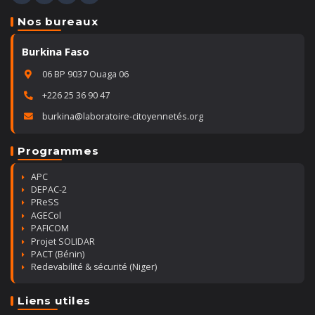
Nos bureaux
Burkina Faso
06 BP 9037 Ouaga 06
+226 25 36 90 47
burkina@laboratoire-citoyennetés.org
Programmes
APC
DEPAC-2
PReSS
AGECol
PAFICOM
Projet SOLIDAR
PACT (Bénin)
Redevabilité & sécurité (Niger)
Liens utiles