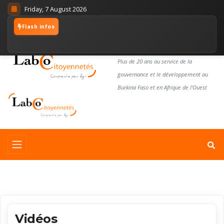
Friday, 7 August 2026
Flash infos
LABORATOIRE
CITOYENNETÉS
Plus de 20 ans au service de la
gouvernance et le développement au
Burkina Faso et en Afrique de l'Ouest
Vidéos