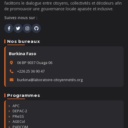
facilitons le dialogue entre citoyens, collectivités et décideurs afin
de promouvoir une gouvernance locale apaisée et inclusive.
Suivez-nous sur :
Nos bureaux
Burkina Faso
06 BP 9037 Ouaga 06
+226 25 36 90 47
burkina@laboratoire-citoyennetés.org
Programmes
APC
DEPAC-2
PReSS
AGECol
PAFICOM