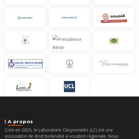
A propos
Créé en 2003, le Laboratoire Citoyennetés (LC) est une
association de droit burkinabè à vocation régionale. Nous