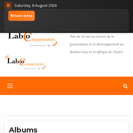
Saturday, 8 August 2026
Flash infos
LABORATOIRE
CITOYENNETÉS
Plus de 20 ans au service de la
gouvernance et le développement au
Burkina Faso et en Afrique de l'Ouest
Albums