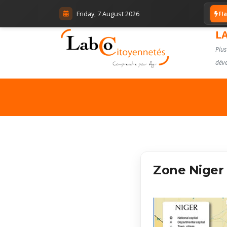
Friday, 7 August 2026
Fl
L
Plus
déve
Zone Niger