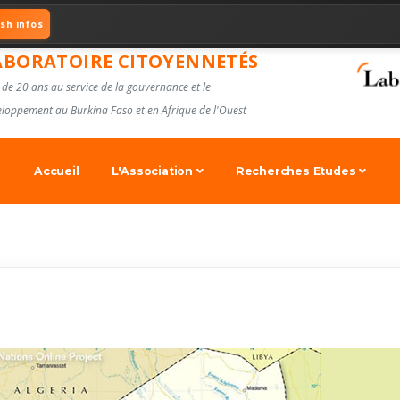
ash infos
ABORATOIRE CITOYENNETÉS
 de 20 ans au service de la gouvernance et le
loppement au Burkina Faso et en Afrique de l'Ouest
Accueil
L'Association
Recherches Etudes