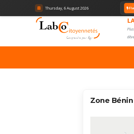
Thursday, 6 August 2026
Fl
L
Plus
déve
Zone Bénin