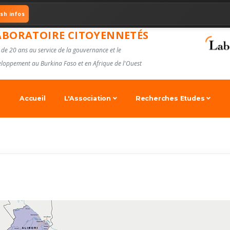
ash infos
ABORATOIRE CITOYENNETÉS
 de 20 ans au service de la gouvernance et le
loppement au Burkina Faso et en Afrique de l'Ouest
Accueil
L'Association
Recherches Etudes